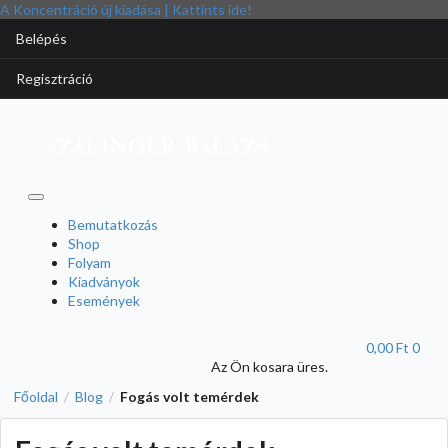
A Koncentráció új kiadása | Kattints ide!
Belépés
Regisztráció
Bemutatkozás
Shop
Folyam
Kiadványok
Események
0,00 Ft
0
Az Ön kosara üres.
Főoldal
Blog
Fogás volt temérdek
/
/