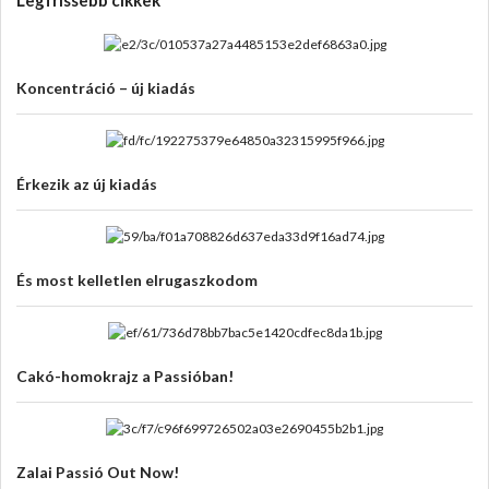
Legfrissebb cikkek
Koncentráció – új kiadás
Érkezik az új kiadás
És most kelletlen elrugaszkodom
Cakó-homokrajz a Passióban!
Zalai Passió Out Now!