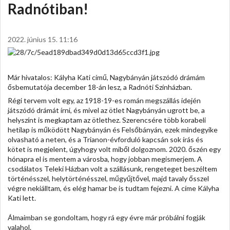
Radnótiban!
2022. június 15. 11:16
Már hivatalos: Kályha Kati című, Nagybányán játszódó drámám
ősbemutatója december 18-án lesz, a Radnóti Színházban.
Régi tervem volt egy, az 1918-19-es román megszállás idején
játszódó drámát írni, és mivel az ötlet Nagybányán ugrott be, a
helyszínt is megkaptam az ötlethez. Szerencsére több korabeli
hetilap is működött Nagybányán és Felsőbányán, ezek mindegyike
olvasható a neten, és a Trianon-évforduló kapcsán sok írás és
kötet is megjelent, úgyhogy volt miből dolgoznom. 2020. őszén egy
hónapra el is mentem a városba, hogy jobban megismerjem. A
csodálatos Teleki Házban volt a szállásunk, rengeteget beszéltem
történésszel, helytörténésszel, műgyűjtővel, majd tavaly ősszel
végre nekiálltam, és elég hamar be is tudtam fejezni. A címe Kályha
Kati lett.
Álmaimban se gondoltam, hogy rá egy évre már próbálni fogják
valahol.