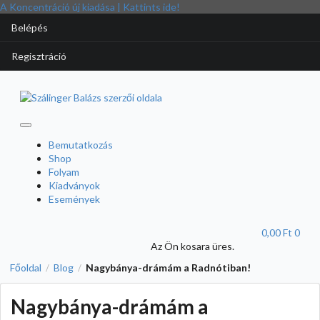
A Koncentráció új kiadása | Kattints ide!
Belépés
Regisztráció
Bemutatkozás
Shop
Folyam
Kiadványok
Események
0,00 Ft
0
Az Ön kosara üres.
Főoldal
Blog
Nagybánya-drámám a Radnótiban!
/
/
Nagybánya-drámám a