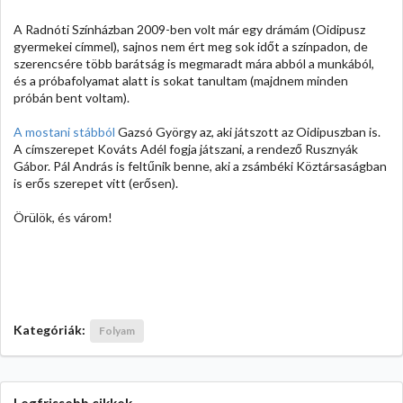
A Radnóti Színházban 2009-ben volt már egy drámám (Oidipusz
gyermekei címmel), sajnos nem ért meg sok időt a színpadon, de
szerencsére több barátság is megmaradt mára abból a munkából,
és a próbafolyamat alatt is sokat tanultam (majdnem minden
próbán bent voltam).
A mostani stábból
Gazsó György az, aki játszott az Oidipuszban is.
A címszerepet Kováts Adél fogja játszani, a rendező Rusznyák
Gábor. Pál András is feltűnik benne, aki a zsámbéki Köztársaságban
is erős szerepet vitt (erősen).
Örülök, és várom!
Kategóriák:
Folyam