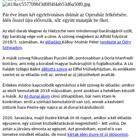
Pár éve írtam két egyfelvonásos drámát az Operaház felkérésére.
Idén ősszel újra előveszik, sőt: együtt mutatják be őket.
Az első darab Wagner és Nietzsche nem mindennapi barátságáról szólt,
Egy barátság vége volt a címe. A szöveg megjelent az Alföld folyóirat
2018/5. számában. Az
előadást
Kálloy-Molnár Péter
rendezte az Ódry
Színpadon
.
A másik szöveg fókuszában Puccini állt, pontosabban a Doria Manfredi-
botrány, ami még a korabeli magyar bulvársajtót is foglalkoztatta. A Liú
halálát Szilágyi Bálint
állította színre
az Eiffel Műhelyházban, és emlékeim
szerint ez az előadás volt az, amivel az új játszóhelyet avatták.
Érdekes módon kapcsolódik egymáshoz a két szöveg és előadás: amikor
az elsőt bemutatták 2018 májusában, pont azokban a hetekben készült
a másik. Az
Al-dunai álom
című útinaplóban, bár nem írtam le
konkrétan: erről a színházi bemutatóról van szó, ennek a kedvéért
jöttünk haza Pestre egy napra az al-dunai kirándulásról.
2020. tavaszára, majd őszére kiírtak öt-öt napot, amikor a két előadás
egyszerre, egy szünet közbeiktatásával megnézhető – lett volna. De
aztán a járvány elmosta az egészet. Azt gondoltam, ezzel el is van
temetve mindkét előadás, de most
kiírtak idén őszre öt új időpontot
,