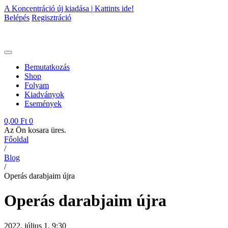
A Koncentráció új kiadása | Kattints ide!
Belépés
Regisztráció
Bemutatkozás
Shop
Folyam
Kiadványok
Események
0,00 Ft
0
Az Ön kosara üres.
Főoldal
/
Blog
/
Operás darabjaim újra
Operás darabjaim újra
2022. július 1. 9:30