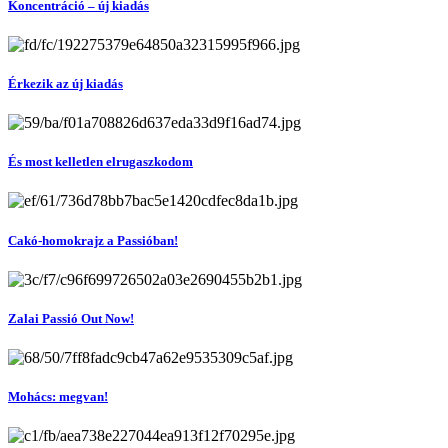
Koncentráció – új kiadás
Érkezik az új kiadás
És most kelletlen elrugaszkodom
Cakó-homokrajz a Passióban!
Zalai Passió Out Now!
Mohács: megvan!