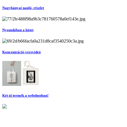
Nagybányai napló, részlet
Nyomdában a kötet
Koncentráció-versvideó
Két új termék a webshopban!