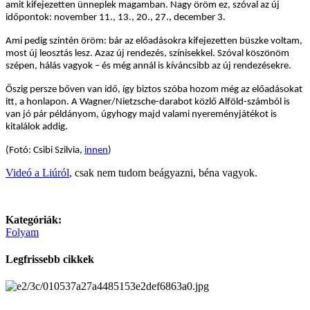
amit kifejezetten ünneplek magamban. Nagy öröm ez, szóval az új
időpontok: november 11., 13., 20., 27., december 3.
Ami pedig szintén öröm: bár az előadásokra kifejezetten büszke voltam,
most új leosztás lesz. Azaz új rendezés, színisekkel. Szóval köszönöm
szépen, hálás vagyok – és még annál is kíváncsibb az új rendezésekre.
Őszig persze bőven van idő, így biztos szóba hozom még az előadásokat
itt, a honlapon. A Wagner/Nietzsche-darabot közlő Alföld-számból is
van jó pár példányom, úgyhogy majd valami nyereményjátékot is
kitalálok addig.
(Fotó: Csibi Szilvia,
innen
)
Videó a Liúról
, csak nem tudom beágyazni, béna vagyok.
Kategóriák:
Folyam
Legfrissebb cikkek