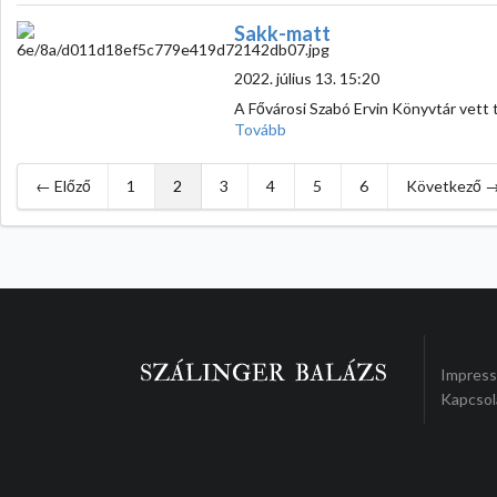
Sakk-matt
2022. július 13. 15:20
A Fővárosi Szabó Ervin Könyvtár vett 
Tovább
← Előző
1
2
3
4
5
6
Következő 
Impres
Kapcsol