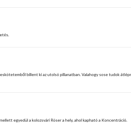
etés.
eskötetemből billent ki az utolsó pillanatban. Valahogy sose tudok átlépni
llett egyedül a kolozsvári Röser a hely, ahol kapható a Koncentráció.