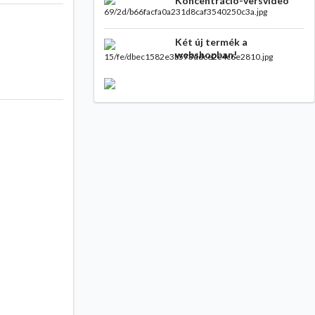
Koncentráció-versvideó
Két új termék a
webshopban!