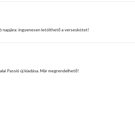
 napjára: ingyenesen letölthető a verseskötet!
alai Passió új kiadása. Már megrendelhető!