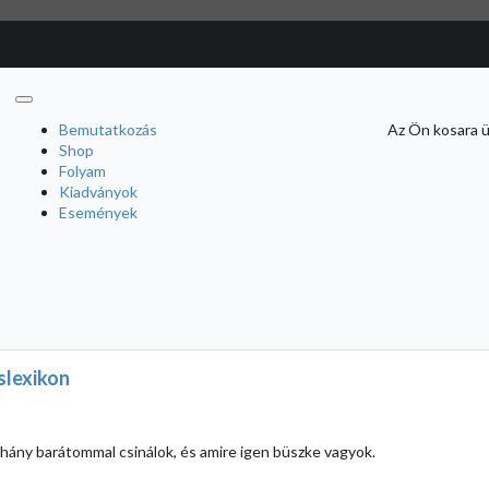
Bemutatkozás
Az Ön kosara ü
Shop
Folyam
Kiadványok
Események
slexikon
hány barátommal csinálok, és amire igen büszke vagyok.