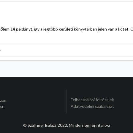
tőlem 14 példányt, így a legtöbb kerületi könyvtárban jelen van a kötet.
→
Felhasználási feltételek
szum
Adatvédelmi szabályzat
at
© Szálinger Balázs 2022. Minden jog fenntartva