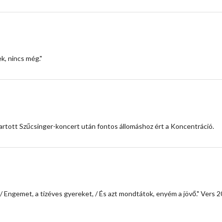
ek, nincs még."
artott Szűcsinger-koncert után fontos állomáshoz ért a Koncentráció.
ok / Engemet, a tízéves gyereket, / És azt mondtátok, enyém a jövő." Vers 2