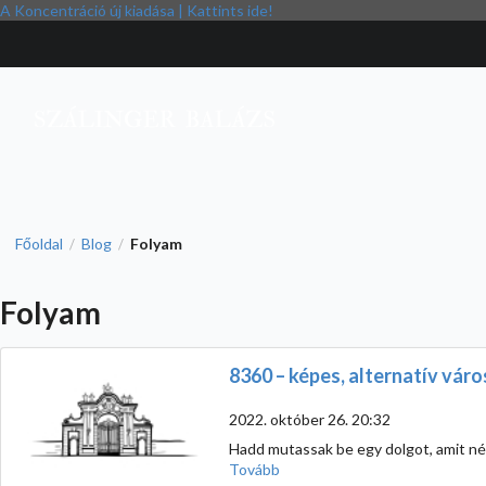
A Koncentráció új kiadása | Kattints ide!
Főoldal
Blog
Folyam
/
/
Folyam
8360 – képes, alternatív váro
2022. október 26. 20:32
Hadd mutassak be egy dolgot, amit né
Tovább