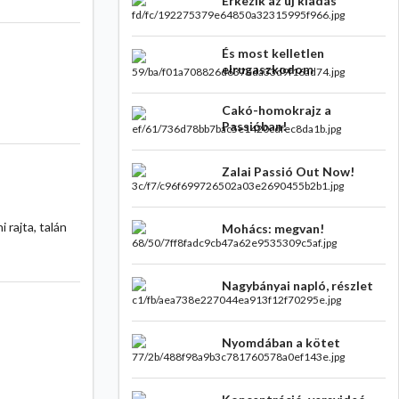
Érkezik az új kiadás
És most kelletlen
elrugaszkodom
Cakó-homokrajz a
Passióban!
Zalai Passió Out Now!
 rajta, talán
Mohács: megvan!
Nagybányai napló, részlet
Nyomdában a kötet