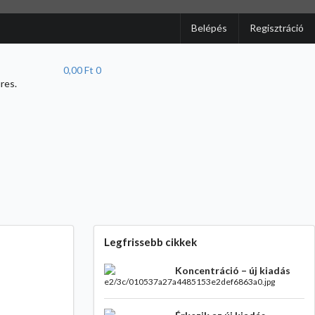
Belépés
Regisztráció
0,00 Ft
0
res.
Legfrissebb cikkek
Koncentráció – új kiadás